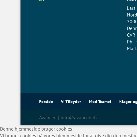
Lars
Nord
2000
Den
CVR 
Ph.:
Mail
Forside
Vi Tilbyder
Mød Teamet
Klager og
Avancert | info@avancert.dk
Denne hjemmeside bruger cookies!
Vi bruger cookies på vores hjemmeside for at give dig den mest rel