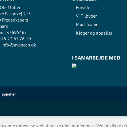
 Ole Møller
Forside
re Fasanvej 215
Vi Tilbyder
 Frederiksberg
Mød Teamet
mark
nr.: 37695467
Klager og appeller
 +45 23 67 76 10
:
info@avancert.dk
I SAMARBEJDE MED
 appeller
evante oplevelse ved at huske dine præferencer. Ved at klikke på "